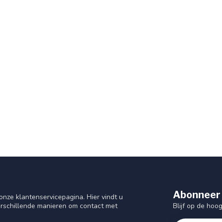
Abonneer 
nze klantenservicepagina. Hier vindt u
Blijf op de hoo
rschillende manieren om contact met