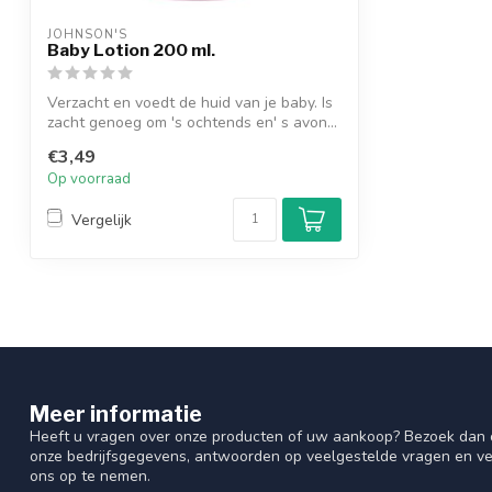
JOHNSON'S
Baby Lotion 200 ml.
Verzacht en voedt de huid van je baby. Is
zacht genoeg om 's ochtends en' s avon...
€3,49
Op voorraad
Vergelijk
Meer informatie
Heeft u vragen over onze producten of uw aankoop? Bezoek dan o
onze bedrijfsgegevens, antwoorden op veelgestelde vragen en ve
ons op te nemen.