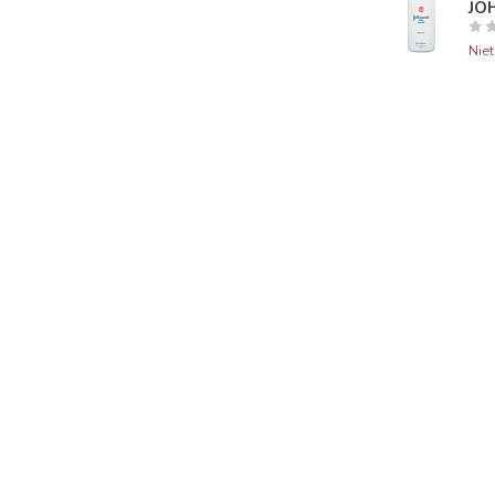
JO
Nie