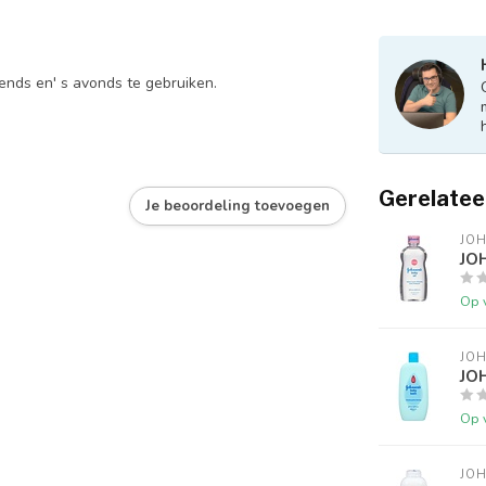
ends en' s avonds te gebruiken.
Gerelatee
Je beoordeling toevoegen
JO
JO
Op 
JO
JO
Op 
JO