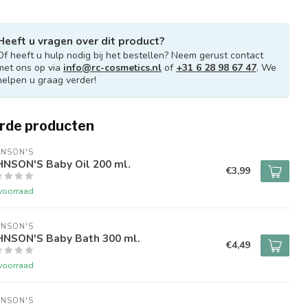
Heeft u vragen over dit product?
Of heeft u hulp nodig bij het bestellen? Neem gerust contact
met ons op via
info@rc-cosmetics.nl
of
+31 6 28 98 67 47
. We
helpen u graag verder!
rde producten
HNSON'S
HNSON'S Baby Oil 200 ml.
€3,99
voorraad
HNSON'S
HNSON'S Baby Bath 300 ml.
€4,49
voorraad
HNSON'S