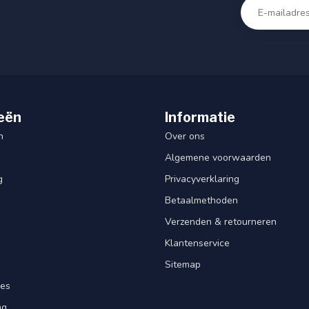
eën
Informatie
n
Over ons
Algemene voorwaarden
g
Privacyverklaring
Betaalmethoden
Verzenden & retourneren
Klantenservice
Sitemap
res
ng