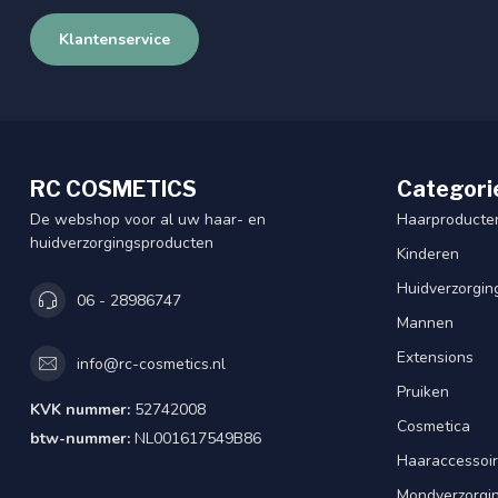
Klantenservice
RC COSMETICS
Categori
De webshop voor al uw haar- en
Haarproducte
huidverzorgingsproducten
Kinderen
Huidverzorgin
06 - 28986747
Mannen
Extensions
info@rc-cosmetics.nl
Pruiken
KVK nummer:
52742008
Cosmetica
btw-nummer:
NL001617549B86
Haaraccessoi
Mondverzorgi