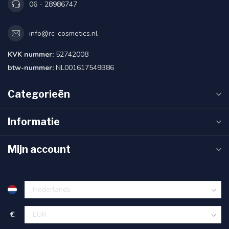
06 - 28986747
info@rc-cosmetics.nl
KVK nummer:
52742008
btw-nummer:
NL001617549B86
Categorieën
Informatie
Mijn account
€