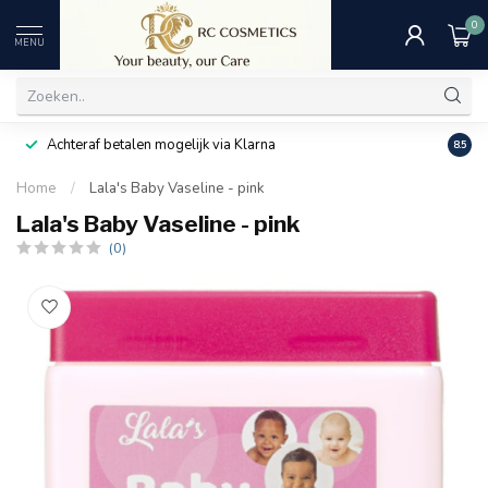
0
MENU
Achteraf betalen mogelijk via Klarna
Uitst
8.5
Home
/
Lala's Baby Vaseline - pink
Lala's Baby Vaseline - pink
(0)