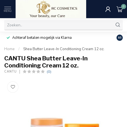
0
MENU
Achteraf betalen mogelijk via Klarna
Uitst
8.5
Home
/
Shea Butter Leave-In Conditioning Cream 12 oz.
CANTU Shea Butter Leave-In
Conditioning Cream 12 oz.
(0)
CANTU