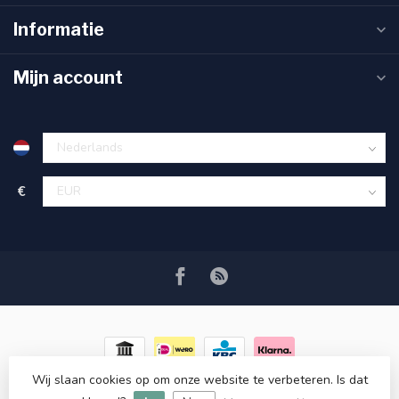
Informatie
Mijn account
€
Wij slaan cookies op om onze website te verbeteren. Is dat
© Copyright 2026 RC COSMETICS
- Powered by
Lightspeed
-