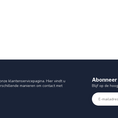
Abonneer 
nze klantenservicepagina. Hier vindt u
Blijf op de hoo
rschillende manieren om contact met