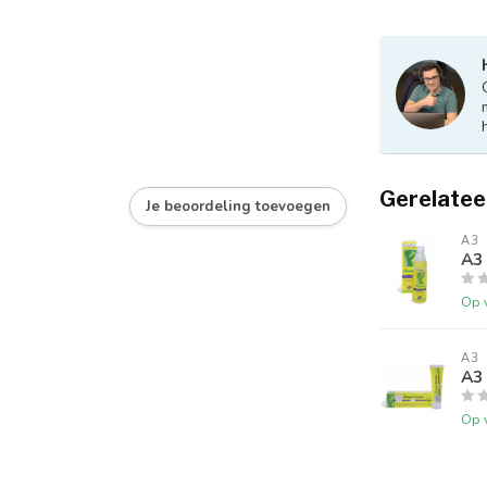
Gerelatee
Je beoordeling toevoegen
A3
A3 
Op 
A3
A3 
Op 