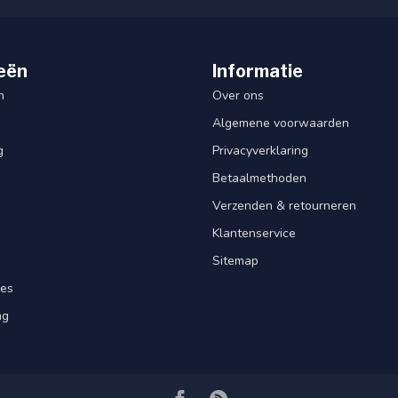
eën
Informatie
n
Over ons
Algemene voorwaarden
g
Privacyverklaring
Betaalmethoden
Verzenden & retourneren
Klantenservice
Sitemap
res
ng