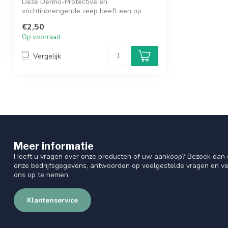
Deze Dermo-Protective en
vochtinbrengende zeep heeft een op
100% plantaardige ba...
€2,50
Op voorraad
Vergelijk
Meer informatie
Heeft u vragen over onze producten of uw aankoop? Bezoek dan o
onze bedrijfsgegevens, antwoorden op veelgestelde vragen en ve
ons op te nemen.
Klantenservice