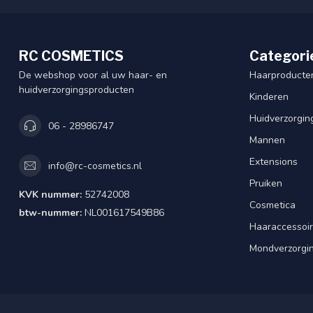
RC COSMETICS
Categori
De webshop voor al uw haar- en
Haarproducte
huidverzorgingsproducten
Kinderen
Huidverzorgin
06 - 28986747
Mannen
Extensions
info@rc-cosmetics.nl
Pruiken
KVK nummer:
52742008
Cosmetica
btw-nummer:
NL001617549B86
Haaraccessoi
Mondverzorgi