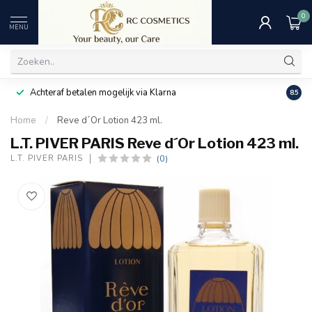
0
MENU
Achteraf betalen mogelijk via Klarna
Uitst
8.5
Home
/
Reve d´Or Lotion 423 ml.
L.T. PIVER PARIS Reve d´Or Lotion 423 ml.
(0)
L.T. PIVER PARIS