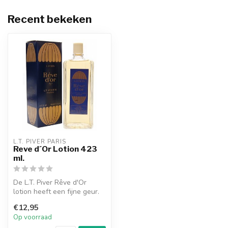
Recent bekeken
L.T. PIVER PARIS
Reve d´Or Lotion 423
ml.
De L.T. Piver Rêve d'Or
lotion heeft een fijne geur.
Een klassieke haarlotion
€12,95
me...
Op voorraad