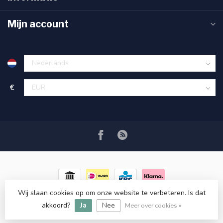
Mijn account
€
Wij slaan cookies op om onze website te verbeteren. Is dat
© Copyright 2026 RC COSMETICS
- Powered by
Lightspeed
-
akkoord?
Ja
Nee
Lightspeed design
by
Dyvelopment
Meer over cookies »