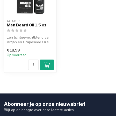
AGADIR
Men Beard Oil 1.5 oz
Een lichtgewichtblend van
Argan en Grapeseed Oils.
Deze dagelijkse en
€18,99
verzorgend...
Op voorraad
Abonneer je op onze nieuwsbrief
Blijf op de hoogte over onze laatste acties