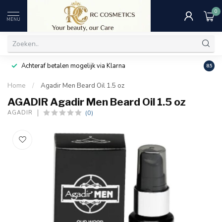
0
MENU
Achteraf betalen mogelijk via Klarna
Uitst
8.5
Home
/
Agadir Men Beard Oil 1.5 oz
AGADIR Agadir Men Beard Oil 1.5 oz
(0)
AGADIR