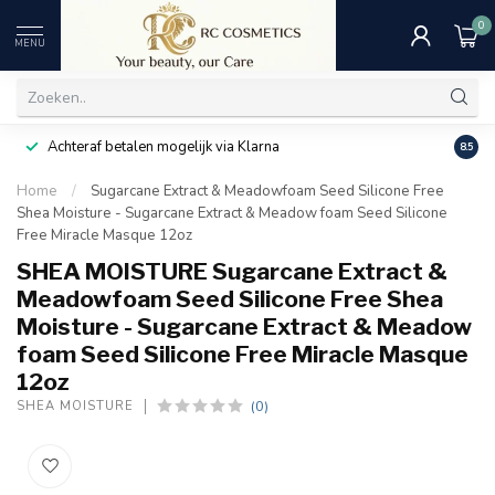
0
MENU
Achteraf betalen mogelijk via Klarna
Uitst
8.5
Home
/
Sugarcane Extract & Meadowfoam Seed Silicone Free
Shea Moisture - Sugarcane Extract & Meadow foam Seed Silicone
Free Miracle Masque 12oz
SHEA MOISTURE Sugarcane Extract &
Meadowfoam Seed Silicone Free Shea
Moisture - Sugarcane Extract & Meadow
foam Seed Silicone Free Miracle Masque
12oz
(0)
SHEA MOISTURE