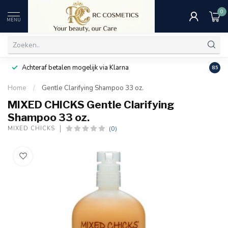
0
MENU
Achteraf betalen mogelijk via Klarna
Uitst
8.5
Home
/
Gentle Clarifying Shampoo 33 oz.
MIXED CHICKS Gentle Clarifying
Shampoo 33 oz.
(0)
MIXED CHICKS