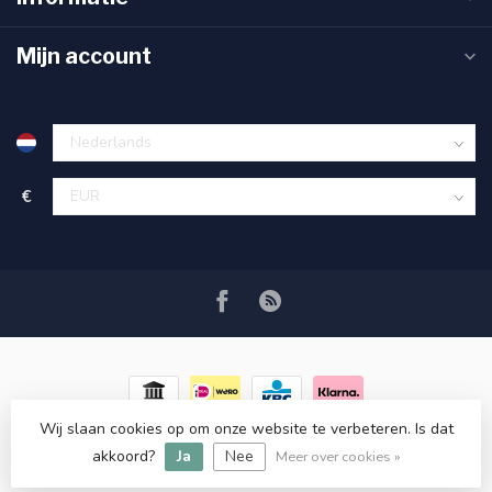
Mijn account
€
Wij slaan cookies op om onze website te verbeteren. Is dat
© Copyright 2026 RC COSMETICS
- Powered by
Lightspeed
-
akkoord?
Ja
Nee
Lightspeed design
by
Dyvelopment
Meer over cookies »