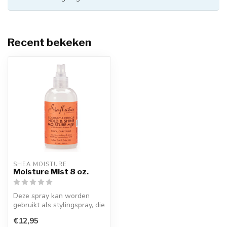
Recent bekeken
SHEA MOISTURE
Moisture Mist 8 oz.
Deze spray kan worden
gebruikt als stylingspray, die
het haar zacht en
€12,95
gemakkeli...