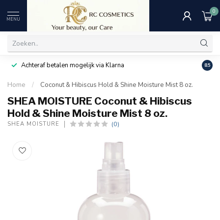
0
MENU
Achteraf betalen mogelijk via Klarna
Uitst
8.5
Home
/
Coconut & Hibiscus Hold & Shine Moisture Mist 8 oz.
SHEA MOISTURE Coconut & Hibiscus
Hold & Shine Moisture Mist 8 oz.
(0)
SHEA MOISTURE