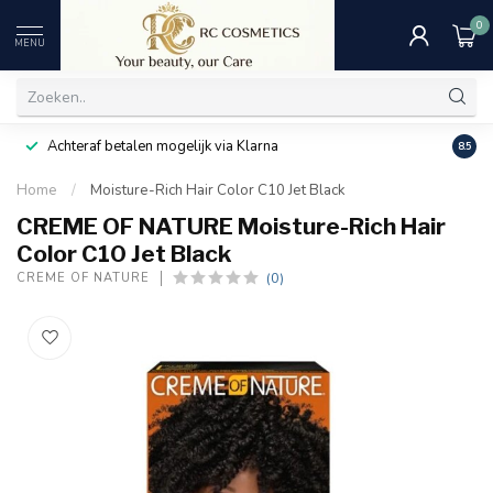
0
MENU
Achteraf betalen mogelijk via Klarna
Uitst
8.5
Home
/
Moisture-Rich Hair Color C10 Jet Black
CREME OF NATURE Moisture-Rich Hair
Color C10 Jet Black
(0)
CREME OF NATURE