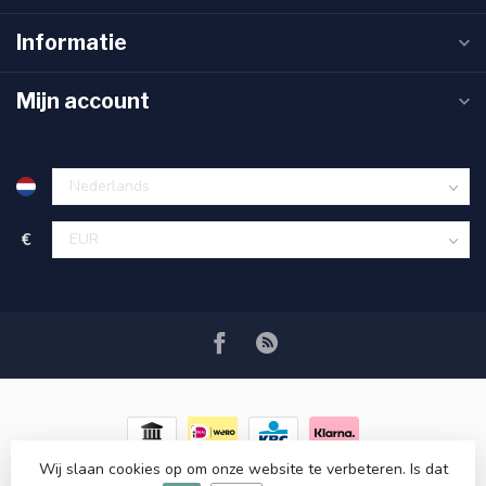
Informatie
Mijn account
€
Wij slaan cookies op om onze website te verbeteren. Is dat
© Copyright 2026 RC COSMETICS
- Powered by
Lightspeed
-