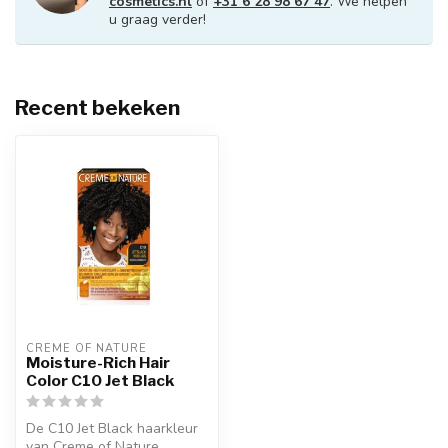
cosmetics.nl
of
+31 6 28 98 67 47
. We helpen
u graag verder!
Recent bekeken
CREME OF NATURE
Moisture-Rich Hair
Color C10 Jet Black
De C10 Jet Black haarkleur
van Creme of Nature