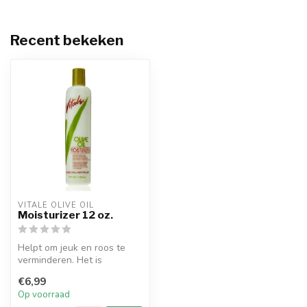
Recent bekeken
VITALE OLIVE OIL
Moisturizer 12 oz.
Helpt om jeuk en roos te
verminderen. Het is
natuurlijk geformuleerd om
€6,99
haargroe...
Op voorraad