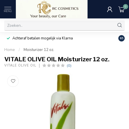
0
MENU
Achteraf betalen mogelijk via Klarna
Uitst
8.5
Home
/
Moisturizer 12 oz.
VITALE OLIVE OIL Moisturizer 12 oz.
(0)
VITALE OLIVE OIL