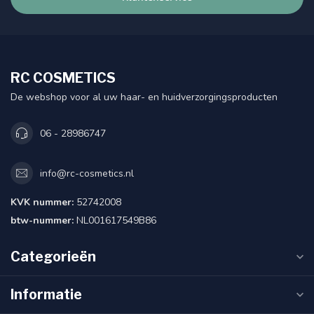
RC COSMETICS
De webshop voor al uw haar- en huidverzorgingsproducten
06 - 28986747
info@rc-cosmetics.nl
KVK nummer:
52742008
btw-nummer:
NL001617549B86
Categorieën
Informatie