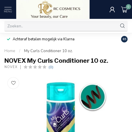
0
MENU
Achteraf betalen mogelijk via Klarna
Uitst
8.5
Home
/
My Curls Conditioner 10 oz.
NOVEX My Curls Conditioner 10 oz.
(0)
NOVEX