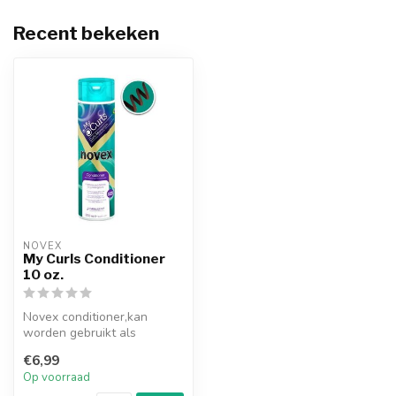
Recent bekeken
NOVEX
My Curls Conditioner
10 oz.
Novex conditioner,kan
worden gebruikt als
dagelijkse haarrevitaliser en
€6,99
als haar...
Op voorraad