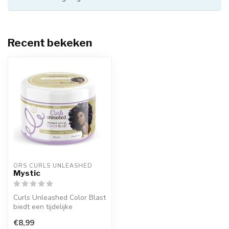
Recent bekeken
ORS CURLS UNLEASHED
Mystic
Curls Unleashed Color Blast
biedt een tijdelijke
kleuroplossing,
€8,99
geformuleerd me...