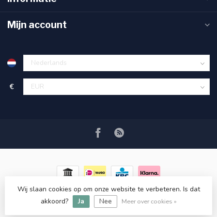
Mijn account
€
Wij slaan cookies op om onze website te verbeteren. Is dat
© Copyright 2026 RC COSMETICS
- Powered by
Lightspeed
-
akkoord?
Ja
Nee
Lightspeed design
by
Dyvelopment
Meer over cookies »