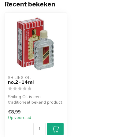
Recent bekeken
SHILING OIL
no.2 - 14ml
Shiling Oil is een
traditioneel bekend product
uit het Verre Oosten. Een
€8,99
olie va...
Op voorraad