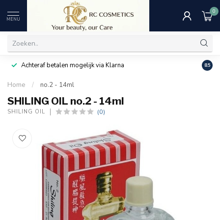
0
MENU
Achteraf betalen mogelijk via Klarna
Uitst
8.5
Home
/
no.2 - 14ml
SHILING OIL no.2 - 14ml
(0)
SHILING OIL