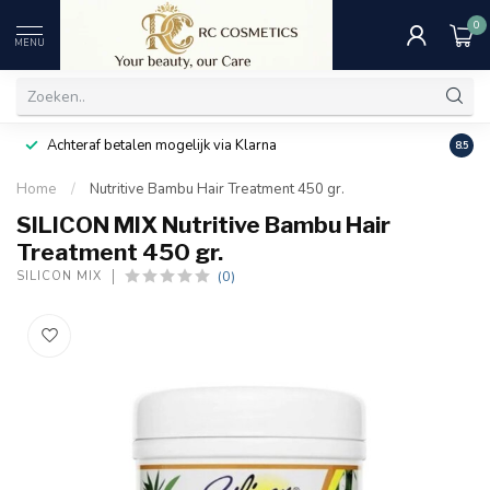
0
MENU
Achteraf betalen mogelijk via Klarna
Uitst
8.5
Home
/
Nutritive Bambu Hair Treatment 450 gr.
SILICON MIX Nutritive Bambu Hair
Treatment 450 gr.
(0)
SILICON MIX