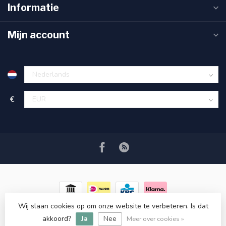
Informatie
Mijn account
€
Wij slaan cookies op om onze website te verbeteren. Is dat
© Copyright 2026 RC COSMETICS
- Powered by
Lightspeed
-
akkoord?
Ja
Nee
Lightspeed design
by
Dyvelopment
Meer over cookies »