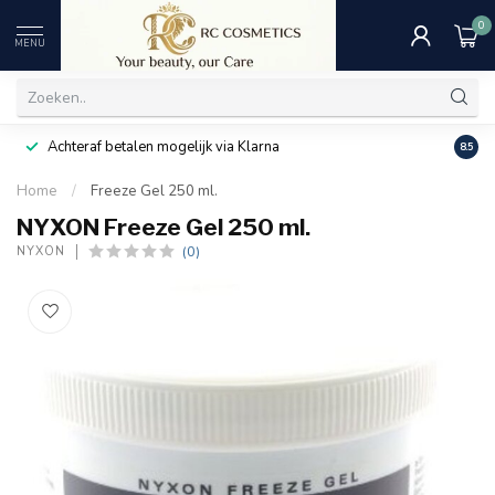
0
MENU
Achteraf betalen mogelijk via Klarna
Uitst
8.5
Home
/
Freeze Gel 250 ml.
NYXON Freeze Gel 250 ml.
(0)
NYXON