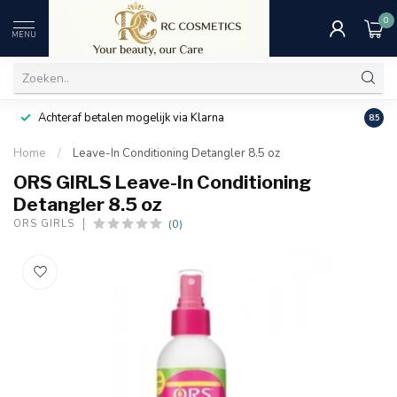
0
MENU
Achteraf betalen mogelijk via Klarna
Uitst
8.5
Home
/
Leave-In Conditioning Detangler 8.5 oz
ORS GIRLS Leave-In Conditioning
Detangler 8.5 oz
(0)
ORS GIRLS