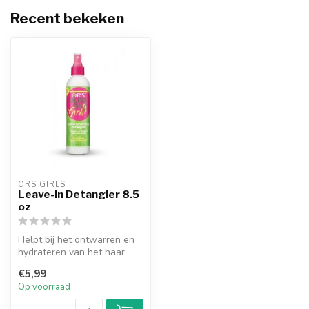
Recent bekeken
ORS GIRLS
Leave-In Detangler 8.5
oz
Helpt bij het ontwarren en
hydrateren van het haar,
wat resulteert in glanzende
€5,99
...
Op voorraad