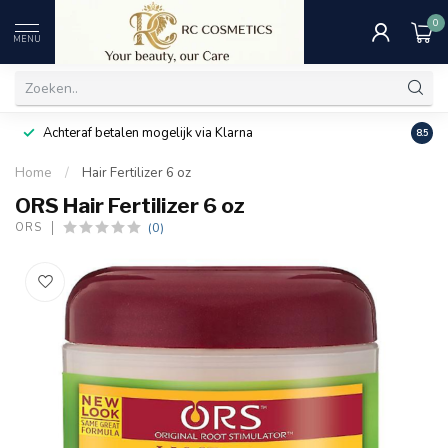
0
MENU
Achteraf betalen mogelijk via Klarna
Uitst
8.5
Home
/
Hair Fertilizer 6 oz
ORS Hair Fertilizer 6 oz
(0)
ORS