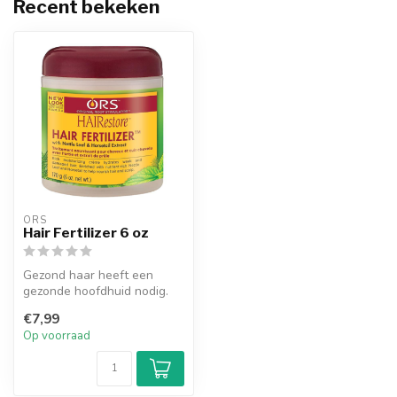
Recent bekeken
ORS
Hair Fertilizer 6 oz
Gezond haar heeft een
gezonde hoofdhuid nodig.
Verrijk je hele hoofdhuid
€7,99
met voe...
Op voorraad