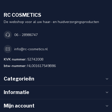
RC COSMETICS
De webshop voor al uw haar- en huidverzorgingsproducten
06 - 28986747
info@rc-cosmetics.nl
KVK nummer:
52742008
btw-nummer:
NL001617549B86
Categorieën
Informatie
Mijn account