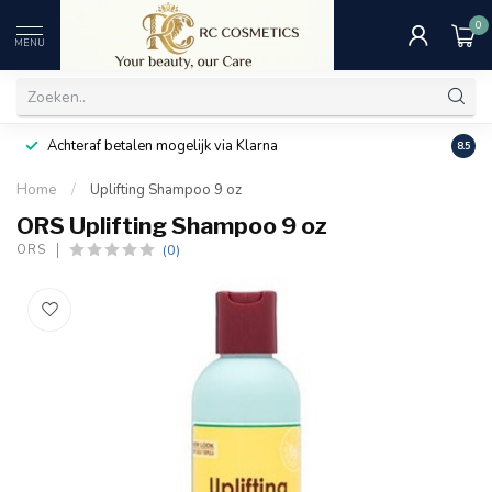
0
MENU
Achteraf betalen mogelijk via Klarna
Uitst
8.5
Home
/
Uplifting Shampoo 9 oz
ORS Uplifting Shampoo 9 oz
(0)
ORS