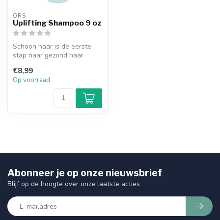
ORS
Uplifting Shampoo 9 oz
Schoon haar is de eerste
stap naar gezond haar.
Deze romige, geurige
€8,99
shampoo zal...
Op voorraad
Abonneer je op onze nieuwsbrief
Blijf op de hoogte over onze laatste acties