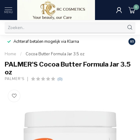
0
MENU
Achteraf betalen mogelijk via Klarna
Uitst
8.5
Home
/
Cocoa Butter Formula Jar 3.5 oz
PALMER'S Cocoa Butter Formula Jar 3.5
oz
(0)
PALMER'S