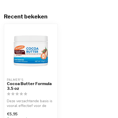
Recent bekeken
PALMER'S
Cocoa Butter Formula
3.5 oz
Deze verzachtende basis is
vooral effectief voor de
drogere, ruwere delen van
€5,95
he...