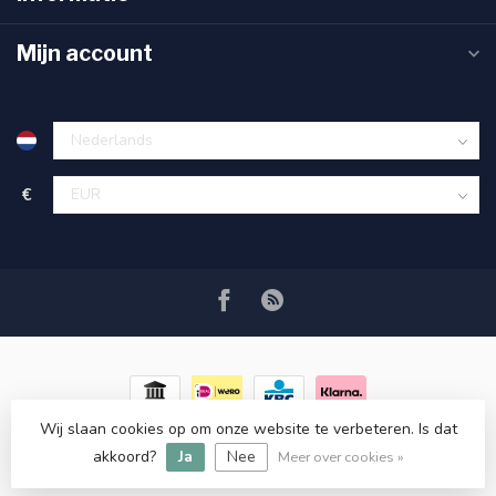
Mijn account
€
Wij slaan cookies op om onze website te verbeteren. Is dat
© Copyright 2026 RC COSMETICS
- Powered by
Lightspeed
-
akkoord?
Ja
Nee
Lightspeed design
by
Dyvelopment
Meer over cookies »