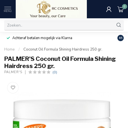
0
MENU
Achteraf betalen mogelijk via Klarna
Uitst
8.5
Home
/
Coconut Oil Formula Shining Hairdress 250 gr.
PALMER'S Coconut Oil Formula Shining
Hairdress 250 gr.
(0)
PALMER'S