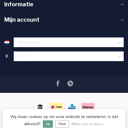
Informatie
Mijn account
€
Wij slaan cookies op om onze website te verbeteren. Is dat
© Copyright 2026 RC COSMETICS
- Powered by
Lightspeed
-
akkoord?
Ja
Nee
Lightspeed design
by
Dyvelopment
Meer over cookies »