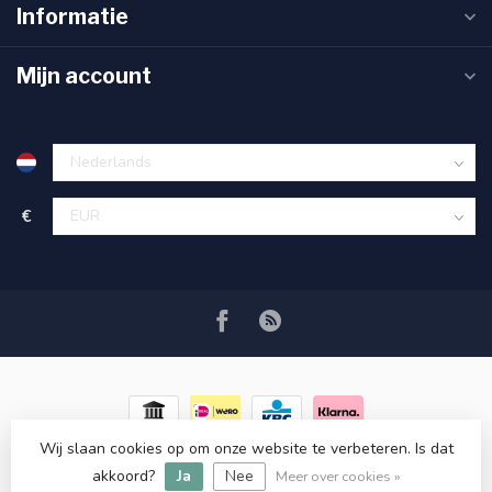
Informatie
Mijn account
€
Wij slaan cookies op om onze website te verbeteren. Is dat
© Copyright 2026 RC COSMETICS
- Powered by
Lightspeed
-
akkoord?
Ja
Nee
Lightspeed design
by
Dyvelopment
Meer over cookies »