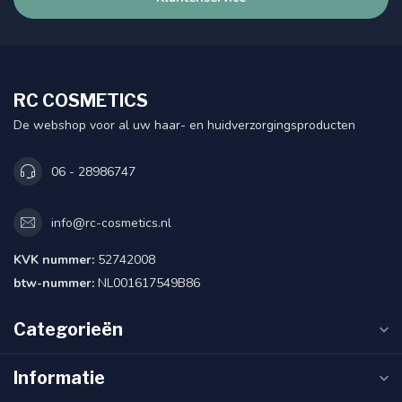
RC COSMETICS
De webshop voor al uw haar- en huidverzorgingsproducten
06 - 28986747
info@rc-cosmetics.nl
KVK nummer:
52742008
btw-nummer:
NL001617549B86
Categorieën
Informatie