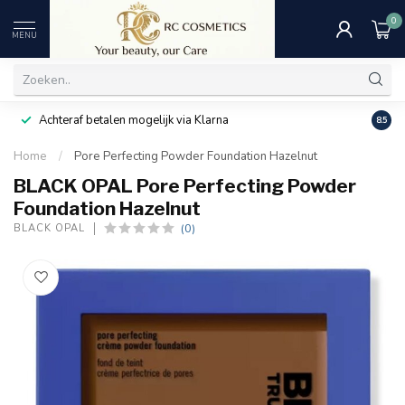
0
MENU
Achteraf betalen mogelijk via Klarna
Uitst
8.5
Home
/
Pore Perfecting Powder Foundation Hazelnut
BLACK OPAL Pore Perfecting Powder
Foundation Hazelnut
(0)
BLACK OPAL