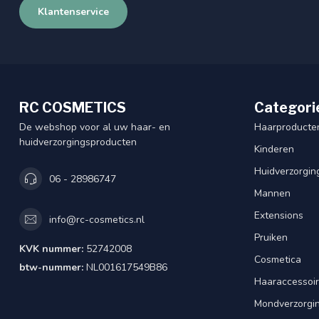
Klantenservice
RC COSMETICS
Categori
De webshop voor al uw haar- en
Haarproducte
huidverzorgingsproducten
Kinderen
Huidverzorgin
06 - 28986747
Mannen
Extensions
info@rc-cosmetics.nl
Pruiken
KVK nummer:
52742008
Cosmetica
btw-nummer:
NL001617549B86
Haaraccessoi
Mondverzorgi