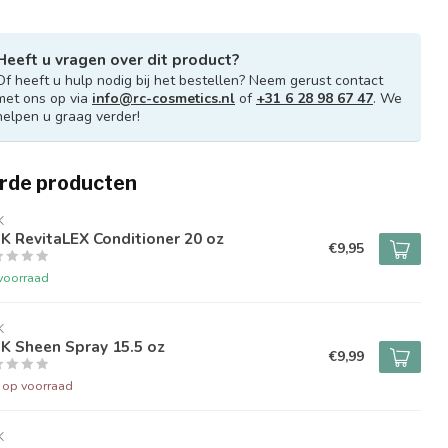
Heeft u vragen over dit product?
Of heeft u hulp nodig bij het bestellen? Neem gerust contact
met ons op via
info@rc-cosmetics.nl
of
+31 6 28 98 67 47
. We
helpen u graag verder!
rde producten
K
K RevitaLEX Conditioner 20 oz
€9,95
voorraad
K
K Sheen Spray 15.5 oz
€9,99
t op voorraad
K