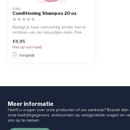
PINK
Conditioning Shampoo 20 oz
Reinigt je haar voorzichtig zonder het te
ontdoen van de natuurlijke oliën. Pink...
€9,95
Niet op voorraad
Vergelijk
Meer informatie
Heeft u vragen over onze producten of uw aankoop? Bezoek dan o
onze bedrijfsgegevens, antwoorden op veelgestelde vragen en ve
ons op te nemen.