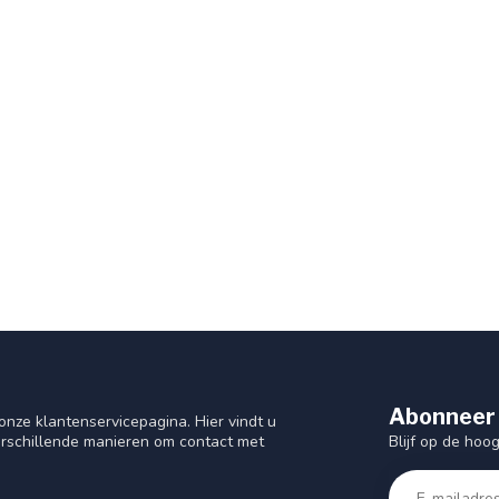
Abonneer 
nze klantenservicepagina. Hier vindt u
Blijf op de hoo
rschillende manieren om contact met