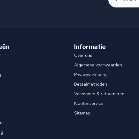
eën
Informatie
n
Over ons
Algemene voorwaarden
g
Privacyverklaring
Betaalmethoden
Verzenden & retourneren
Klantenservice
Sitemap
res
ng