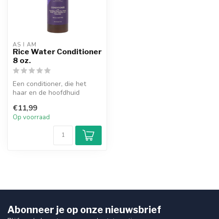
AS I AM
Rice Water Conditioner
8 oz.
Een conditioner, die het
haar en de hoofdhuid
hydrateert. Laat het haar en
€11,99
de ho...
Op voorraad
Abonneer je op onze nieuwsbrief