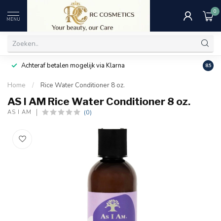
0
MENU
Achteraf betalen mogelijk via Klarna
Uitst
8.5
Home
/
Rice Water Conditioner 8 oz.
AS I AM Rice Water Conditioner 8 oz.
(0)
AS I AM