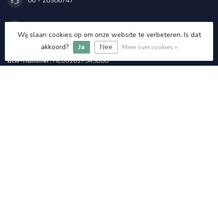
06 - 28986747
info@rc-cosmetics.nl
Wij slaan cookies op om onze website te verbeteren. Is dat
akkoord?
Ja
Nee
Meer over cookies »
KVK nummer:
52742008
btw-nummer:
NL001617549B86
Categorieën
Informatie
Mijn account
€