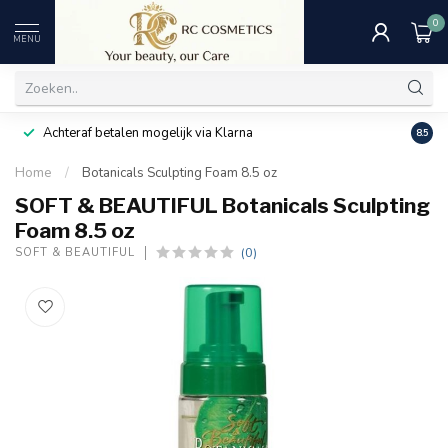
0
MENU
Achteraf betalen mogelijk via Klarna
Uitst
8.5
Home
/
Botanicals Sculpting Foam 8.5 oz
SOFT & BEAUTIFUL Botanicals Sculpting
Foam 8.5 oz
(0)
SOFT & BEAUTIFUL