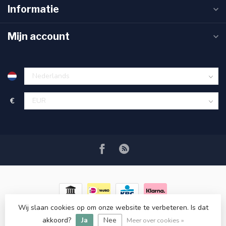
Informatie
Mijn account
€
Wij slaan cookies op om onze website te verbeteren. Is dat
© Copyright 2026 RC COSMETICS
- Powered by
Lightspeed
-
akkoord?
Ja
Nee
Lightspeed design
by
Dyvelopment
Meer over cookies »