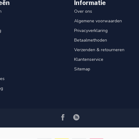
eën
Informatie
n
Over ons
Algemene voorwaarden
g
Privacyverklaring
Betaalmethoden
Verzenden & retourneren
Klantenservice
Sitemap
res
ng