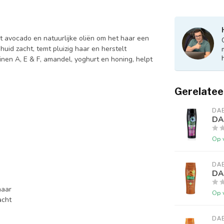
 avocado en natuurlijke oliën om het haar een
id zacht, temt pluizig haar en herstelt
inen A, E & F, amandel, yoghurt en honing, helpt
Gerelatee
DAB
DA
Op 
DAB
DA
haar
Op 
acht
DAB