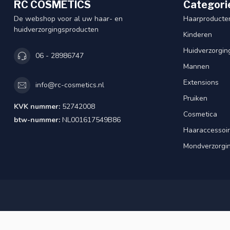
RC COSMETICS
Categori
De webshop voor al uw haar- en
Haarproducte
huidverzorgingsproducten
Kinderen
Huidverzorgin
06 - 28986747
Mannen
Extensions
info@rc-cosmetics.nl
Pruiken
KVK nummer:
52742008
Cosmetica
btw-nummer:
NL001617549B86
Haaraccessoi
Mondverzorgi