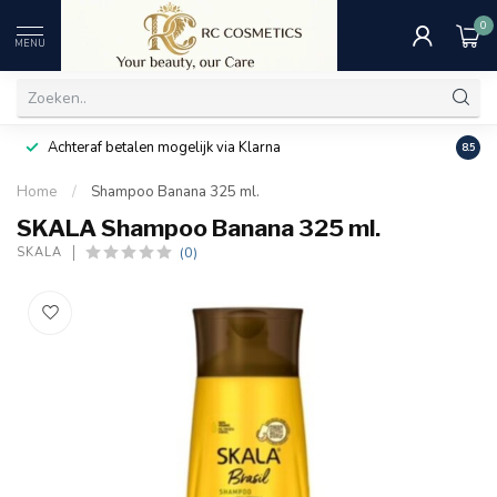
0
MENU
Achteraf betalen mogelijk via Klarna
Uitst
8.5
Home
/
Shampoo Banana 325 ml.
SKALA Shampoo Banana 325 ml.
(0)
SKALA