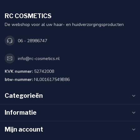
RC COSMETICS
De webshop voor al uw haar- en huidverzorgingsproducten
06 - 28986747
info@rc-cosmetics.nl
KVK nummer:
52742008
btw-nummer:
NL001617549B86
Categorieën
Informatie
Mijn account