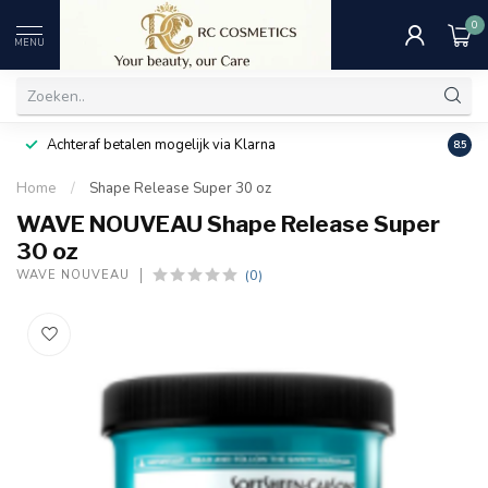
0
MENU
Achteraf betalen mogelijk via Klarna
Uitst
8.5
Home
/
Shape Release Super 30 oz
WAVE NOUVEAU Shape Release Super
30 oz
(0)
WAVE NOUVEAU