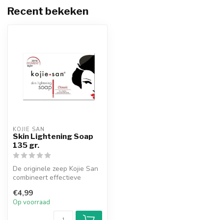
Recent bekeken
KOJIE SAN
Skin Lightening Soap
135 gr.
De originele zeep Kojie San
combineert effectieve
whitening-ingrediënten met
€4,99
voe...
Op voorraad