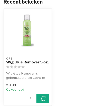
Recent bekeken
ORS
Wig Glue Remover 5 oz.
Wig Glue Remover is
geformuleerd om zacht te
zijn voor de randen en
€9,99
tegelijkerti...
Op voorraad