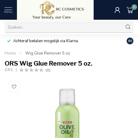
0
MENU
Achteraf betalen mogelijk via Klarna
Uitst
8.5
Home
/
Wig Glue Remover 5 oz.
ORS Wig Glue Remover 5 oz.
(0)
ORS