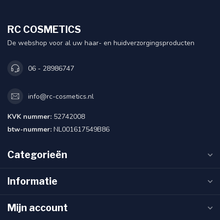
RC COSMETICS
De webshop voor al uw haar- en huidverzorgingsproducten
06 - 28986747
info@rc-cosmetics.nl
KVK nummer:
52742008
btw-nummer:
NL001617549B86
Categorieën
Informatie
Mijn account