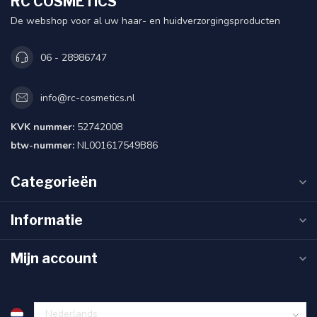
RC COSMETICS
De webshop voor al uw haar- en huidverzorgingsproducten
06 - 28986747
info@rc-cosmetics.nl
KVK nummer:
52742008
btw-nummer:
NL001617549B86
Categorieën
Informatie
Mijn account