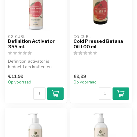
CG CURL
CG CURL
Definition Activator
Cold Pressed Batana
355 ml.
Oil 100 ml.
Definition activator is
bedoeld om krullen en
lokken beter in model te
€11,99
€9,99
krijgen, ...
Op voorraad
Op voorraad