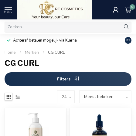
0
MENU
Achteraf betalen mogelijk via Klarna
Uitst
8.5
Home
/
Merken
/
CG CURL
CG CURL
Filters