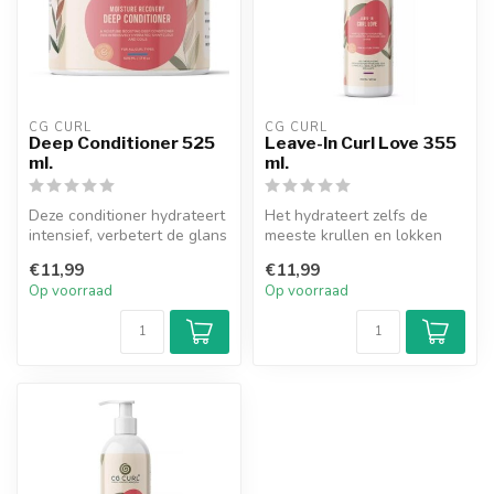
CG CURL
CG CURL
Deep Conditioner 525
Leave-In Curl Love 355
ml.
ml.
Deze conditioner hydrateert
Het hydrateert zelfs de
intensief, verbetert de glans
meeste krullen en lokken
en versterkt het krull...
intensief. Gebruik het voor
€11,99
€11,99
zij...
Op voorraad
Op voorraad