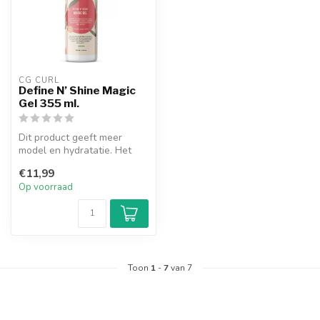
CG CURL
Define N’ Shine Magic
Gel 355 ml.
Dit product geeft meer
model en hydratatie. Het
fixeert licht tot gemiddeld
€11,99
lang...
Op voorraad
Toon
1
-
7
van 7