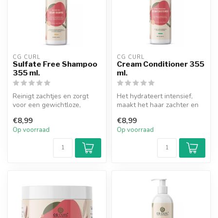
CG CURL
CG CURL
Sulfate Free Shampoo
Cream Conditioner 355
355 ml.
ml.
Reinigt zachtjes en zorgt
Het hydrateert intensief,
voor een gewichtloze,
maakt het haar zachter en
langdurige hydratatie.
verbetert de body van de
€8,99
€8,99
Hydrateer...
kru...
Op voorraad
Op voorraad