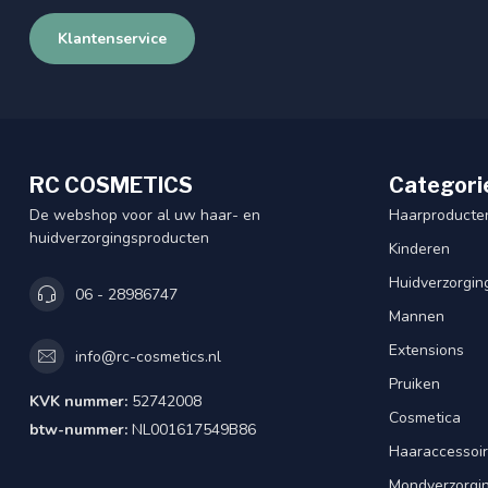
Klantenservice
RC COSMETICS
Categori
De webshop voor al uw haar- en
Haarproducte
huidverzorgingsproducten
Kinderen
Huidverzorgin
06 - 28986747
Mannen
Extensions
info@rc-cosmetics.nl
Pruiken
KVK nummer:
52742008
Cosmetica
btw-nummer:
NL001617549B86
Haaraccessoi
Mondverzorgi