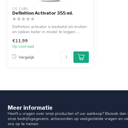
CG CURL
Definition Activator 355 ml.
Definition activator is bedoeld om krullen
en lokken beter in model te krijgen, ...
€11,99
Op voorraad
Vergelijk
Meer informatie
Heeft u vragen over onze producten of uw aankoop? Bezoek dan o
onze bedrijfsgegevens, antwoorden op veelgestelde vragen en ve
ons op te nemen.