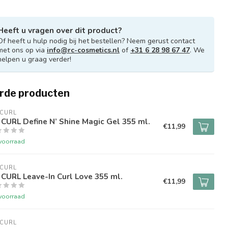
Heeft u vragen over dit product?
Of heeft u hulp nodig bij het bestellen? Neem gerust contact
met ons op via
info@rc-cosmetics.nl
of
+31 6 28 98 67 47
. We
helpen u graag verder!
rde producten
 CURL
CURL Define N’ Shine Magic Gel 355 ml.
€11,99
voorraad
 CURL
CURL Leave-In Curl Love 355 ml.
€11,99
voorraad
 CURL