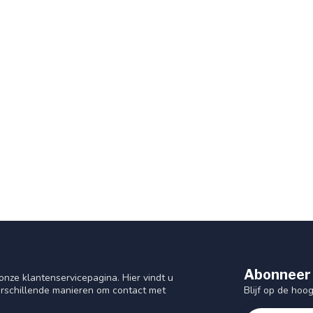
Abonneer 
nze klantenservicepagina. Hier vindt u
Blijf op de hoo
rschillende manieren om contact met