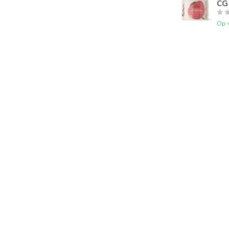
CG
Op 