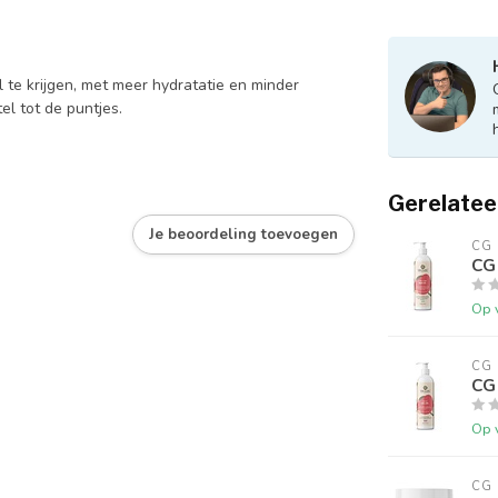
l te krijgen, met meer hydratatie en minder
el tot de puntjes.
Gerelatee
Je beoordeling toevoegen
CG
CG 
Op 
CG
CG 
Op 
CG