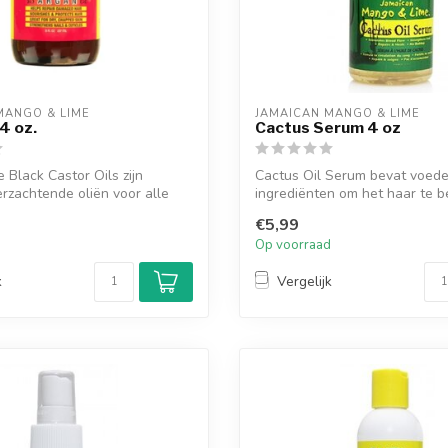
MANGO & LIME
JAMAICAN MANGO & LIME
4 oz.
Cactus Serum 4 oz
 Black Castor Oils zijn
Cactus Oil Serum bevat voed
erzachtende oliën voor alle
ingrediënten om het haar te 
tegen de ...
€5,99
d
Op voorraad
k
Vergelijk