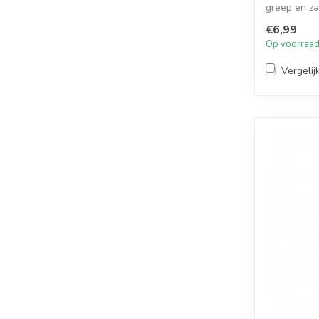
greep en z
haarlokken.
€6,99
Op voorraa
Vergelij