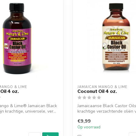
MANGO & LIME
JAMAICAN MANGO & LIME
Oil 4 oz.
Coconut Oil 4 oz.
ango & Lime® Jamaican Black
Jamaicaanse Black Castor Oils 
ijn krachtige, universele, ver...
krachtige verzachtende oliën v
doelei...
€9,99
d
Op voorraad