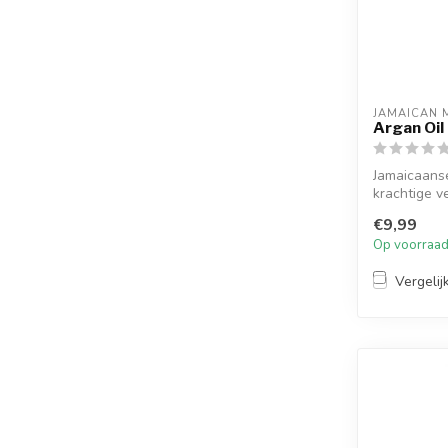
JAMAICAN 
Argan Oil 
Jamaicaanse
krachtige v
doelei...
€9,99
Op voorraa
Vergelij