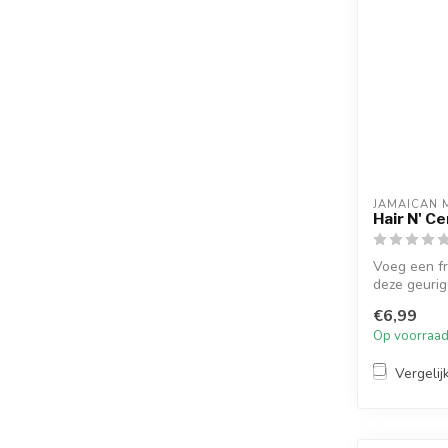
JAMAICAN 
Hair N' C
Voeg een fr
deze geurig
€6,99
Op voorraa
Vergelij