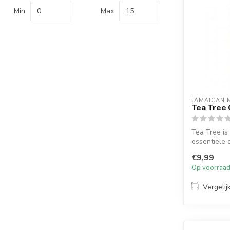
Min
Max
JAMAICAN 
Tea Tree O
Tea Tree is
essentiële 
gemengd m.
€9,99
Op voorraa
Vergelij