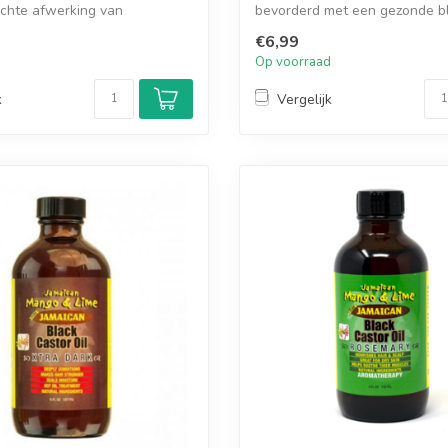
achte afwerking van
bevorderd met een gezonde b
in de ...
€6,99
d
Op voorraad
k
Vergelijk