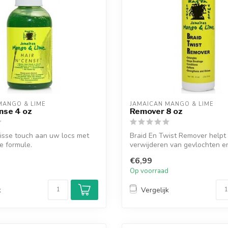
MANGO & LIME
JAMAICAN MANGO & LIME
ense 4 oz
Remover 8 oz
isse touch aan uw locs met
Braid En Twist Remover helpt 
e formule.
verwijderen van gevlochten e
haar....
€6,99
d
Op voorraad
k
Vergelijk