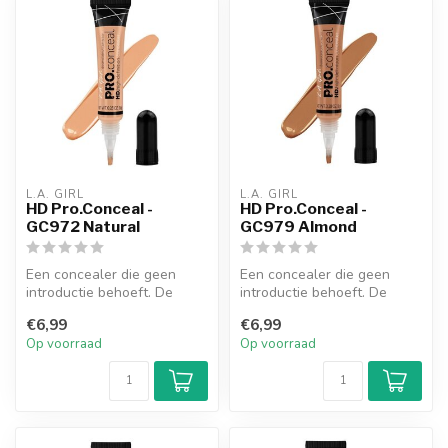
L.A. GIRL
L.A. GIRL
HD Pro.Conceal -
HD Pro.Conceal -
GC972 Natural
GC979 Almond
Een concealer die geen
Een concealer die geen
introductie behoeft. De
introductie behoeft. De
romige, maar lichte textuur
romige, maar lichte textuur
€6,99
€6,99
biedt...
biedt...
Op voorraad
Op voorraad