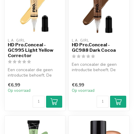
L.A. GIRL
L.A. GIRL
HD Pro.Conceal -
HD Pro.Conceal -
GC995 Light Yellow
GC988 Dark Cocoa
Corrector
Een concealer die geen
Een concealer die geen
introductie behoeft. De
introductie behoeft. De
romige, maar lichte textuur
romige, maar lichte textuur
biedt...
€6,99
€6,99
biedt...
Op voorraad
Op voorraad