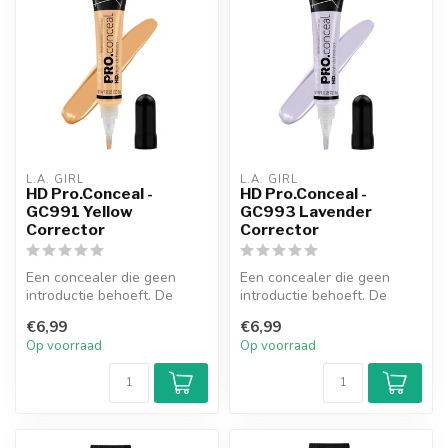
L.A. GIRL
L.A. GIRL
HD Pro.Conceal -
HD Pro.Conceal -
GC991 Yellow
GC993 Lavender
Corrector
Corrector
Een concealer die geen
Een concealer die geen
introductie behoeft. De
introductie behoeft. De
romige, maar lichte textuur
romige, maar lichte textuur
€6,99
€6,99
biedt...
biedt...
Op voorraad
Op voorraad