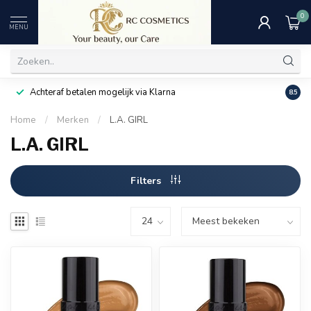
0
MENU
Achteraf betalen mogelijk via Klarna
Uitst
8.5
Home
/
Merken
/
L.A. GIRL
L.A. GIRL
Filters