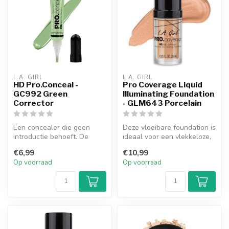
L.A. GIRL
L.A. GIRL
HD Pro.Conceal -
Pro Coverage Liquid
GC992 Green
Illuminating Foundation
Corrector
- GLM643 Porcelain
Een concealer die geen
Deze vloeibare foundation is
introductie behoeft. De
ideaal voor een vlekkeloze,
romige, maar lichte textuur
dekkende finish. De lic...
€6,99
€10,99
biedt...
Op voorraad
Op voorraad