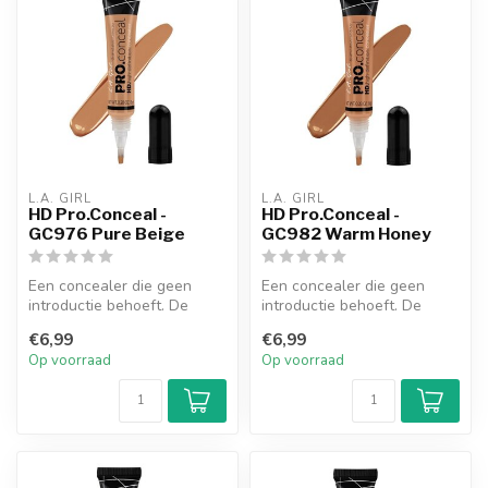
L.A. GIRL
L.A. GIRL
HD Pro.Conceal -
HD Pro.Conceal -
GC976 Pure Beige
GC982 Warm Honey
Een concealer die geen
Een concealer die geen
introductie behoeft. De
introductie behoeft. De
romige, maar lichte textuur
romige, maar lichte textuur
€6,99
€6,99
biedt...
biedt...
Op voorraad
Op voorraad