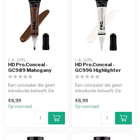
L.A. GIRL
L.A. GIRL
HD Pro.Conceal -
HD Pro.Conceal -
GC989 Mahogany
GC996 Highlighter
Een concealer die geen
Een concealer die geen
introductie behoeft. De
introductie behoeft. De
romige, maar lichte textuur
romige, maar lichte textuur
€6,99
€6,99
biedt...
biedt...
Op voorraad
Op voorraad