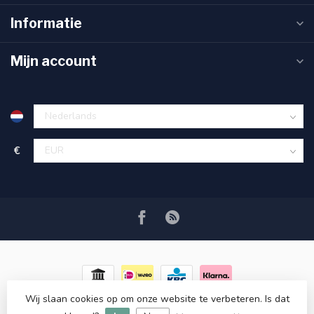
Informatie
Mijn account
€
Wij slaan cookies op om onze website te verbeteren. Is dat
© Copyright 2026 RC COSMETICS
- Powered by
Lightspeed
-