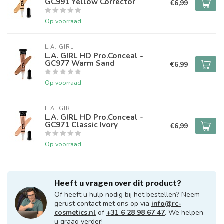
GC991 Yellow Corrector
€6,99
Op voorraad
L.A. GIRL
L.A. GIRL HD Pro.Conceal -
GC977 Warm Sand
€6,99
Op voorraad
L.A. GIRL
L.A. GIRL HD Pro.Conceal -
GC971 Classic Ivory
€6,99
Op voorraad
Heeft u vragen over dit product?
Of heeft u hulp nodig bij het bestellen? Neem
gerust contact met ons op via
info@rc-
cosmetics.nl
of
+31 6 28 98 67 47
. We helpen
u graag verder!