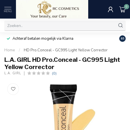
0
MENU
Achteraf betalen mogelijk via Klarna
Uitst
8.5
Home
/
HD Pro.Conceal - GC995 Light Yellow Corrector
L.A. GIRL HD Pro.Conceal - GC995 Light
Yellow Corrector
(0)
L.A. GIRL