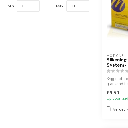
Min
Max
MOTIONS
Silkening
System - 
Krijg met de
glanzend ha
€9,50
Op voorraa
Vergelij