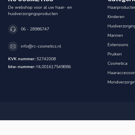
De webshop voor al uw haar- en
Haarproducte
huidverzorgingsproducten
Kinderen
Huidverzorgin
06 - 28986747
Mannen
Extensions
info@rc-cosmetics.nl
Pruiken
KVK nummer:
52742008
Cosmetica
btw-nummer:
NL001617549B86
Haaraccessoi
Mondverzorgi