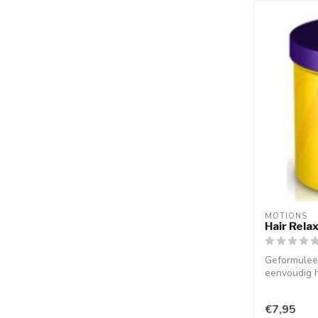
MOTIONS
Hair Relax
Geformuleer
eenvoudig h
€7,95