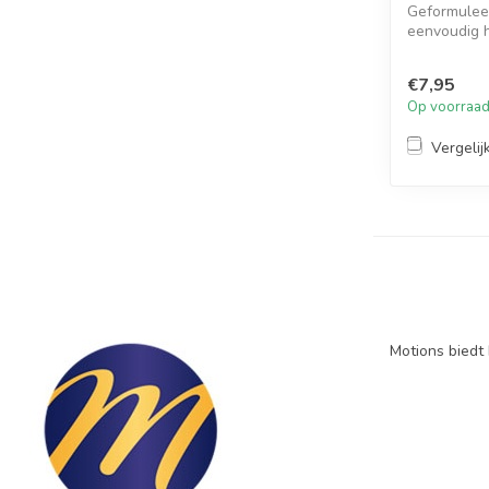
Geformuleer
eenvoudig h
€7,95
Op voorraa
Vergelij
Motions biedt 