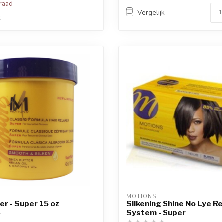
rraad
Vergelijk
k
MOTIONS
er - Super 15 oz
Silkening Shine No Lye R
System - Super