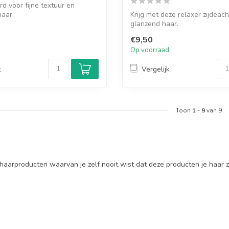
d voor fijne textuur en
aar.
Krijg met deze relaxer zijdeach
glanzend haar.
€9,50
d
Op voorraad
k
Vergelijk
Toon
1
-
9
van 9
haarproducten waarvan je zelf nooit wist dat deze producten je haar z