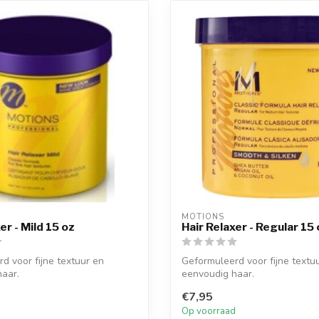
MOTIONS
er - Mild 15 oz
Hair Relaxer - Regular 15
d voor fijne textuur en
Geformuleerd voor fijne textu
aar.
eenvoudig haar.
€7,95
Op voorraad