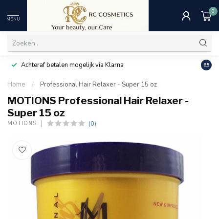
0
MENU
Achteraf betalen mogelijk via Klarna
Uitst
8.5
Home
/
Professional Hair Relaxer - Super 15 oz
MOTIONS Professional Hair Relaxer -
Super 15 oz
(0)
MOTIONS