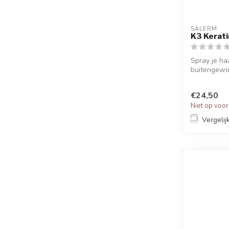
SALERM
K3 Kerati
Spray je ha
buitengewoo
en insta...
€24,50
Niet op voo
Vergelij