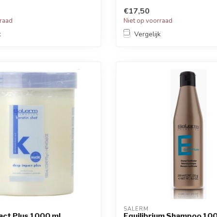
€17,50
rraad
Niet op voorraad
k
Vergelijk
SALERM
ct Plus 1000 ml
Equilibrium Shampoo 10