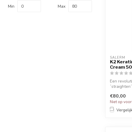
Min
Max
SALERM
K2 Kerati
Cream 50
Een revolut
´straighten´
€80,00
Niet op voo
Vergelij