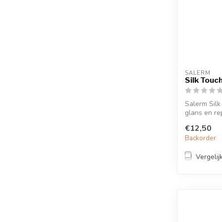
SALERM
Silk Touc
Salerm Silk
glans en re
haar.
€12,50
Backorder
Vergelij