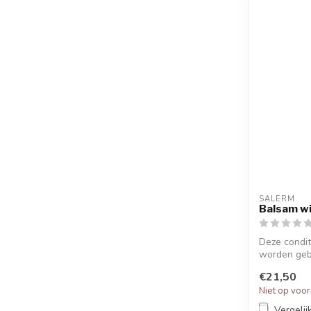
SALERM
Balsam wi
Deze condit
worden geb
chem...
€21,50
Niet op voo
Vergelij