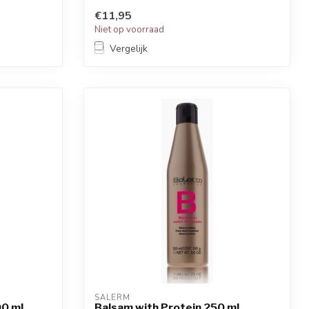
met specifie...
€11,95
Niet op voorraad
Vergelijk
SALERM
00 ml
Balsam with Protein 250 ml