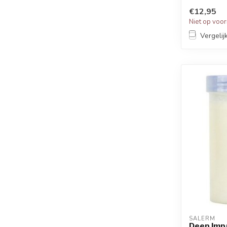
chem...
€12,95
Niet op voo
Vergelij
SALERM
Deep Impa