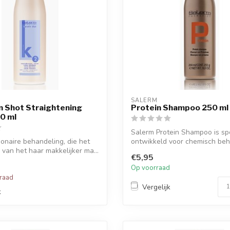
SALERM
n Shot Straightening
Protein Shampoo 250 ml
0 ml
Salerm Protein Shampoo is sp
ionaire behandeling, die het
ontwikkeld voor chemisch be
 van het haar makkelijker ma...
haar (rela...
€5,95
Op voorraad
rraad
Vergelijk
k