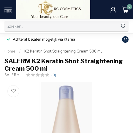
0
MENU
Achteraf betalen mogelijk via Klarna
Uitst
8.5
Home
/
K2 Keratin Shot Straightening Cream 500 ml
SALERM K2 Keratin Shot Straightening
Cream 500 ml
(0)
SALERM