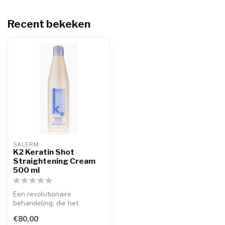
Recent bekeken
SALERM
K2 Keratin Shot
Straightening Cream
500 ml
Een revolutionaire
behandeling, die het
´straighten´ van het haar
€80,00
makkelijker ma...