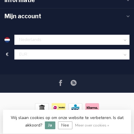
Informatie
Mijn account
€
Wij slaan cookies op om onze website te verbeteren. Is dat
© Copyright 2026 RC COSMETICS
- Powered by
Lightspeed
-
akkoord?
Ja
Nee
Lightspeed design
by
Dyvelopment
Meer over cookies »