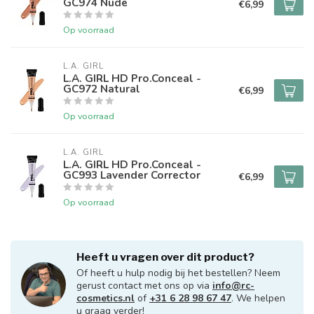
GC974 Nude
€6,99
Op voorraad
L.A. GIRL
L.A. GIRL HD Pro.Conceal -
GC972 Natural
€6,99
Op voorraad
L.A. GIRL
L.A. GIRL HD Pro.Conceal -
GC993 Lavender Corrector
€6,99
Op voorraad
Heeft u vragen over dit product?
Of heeft u hulp nodig bij het bestellen? Neem
gerust contact met ons op via
info@rc-
cosmetics.nl
of
+31 6 28 98 67 47
. We helpen
u graag verder!