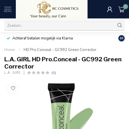
0
MENU
Achteraf betalen mogelijk via Klarna
Uitst
8.5
Home
/
HD Pro.Conceal - GC992 Green Corrector
L.A. GIRL HD Pro.Conceal - GC992 Green
Corrector
(0)
L.A. GIRL