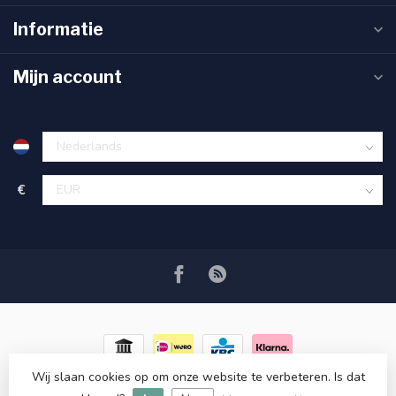
Informatie
Mijn account
€
Wij slaan cookies op om onze website te verbeteren. Is dat
© Copyright 2026 RC COSMETICS
- Powered by
Lightspeed
-