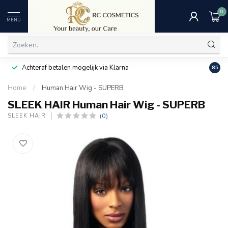
0
MENU
Achteraf betalen mogelijk via Klarna
Uitst
8.5
Home
/
Human Hair Wig - SUPERB
SLEEK HAIR Human Hair Wig - SUPERB
(0)
SLEEK HAIR