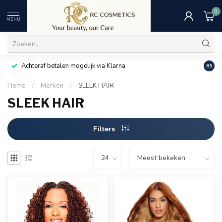
0
MENU
Achteraf betalen mogelijk via Klarna
Uitst
8.5
Home
/
Merken
/
SLEEK HAIR
SLEEK HAIR
Filters