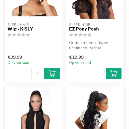
SLEEK HAIR
SLEEK HAIR
Wig - KISLY
EZ Pony Posh
Grote krullen in twee
richtingen, zachte
afwerking.
€39,99
€19,99
LENGTE: 30”
Op voorraad
Op voorraad
GEWICHT: 130 g