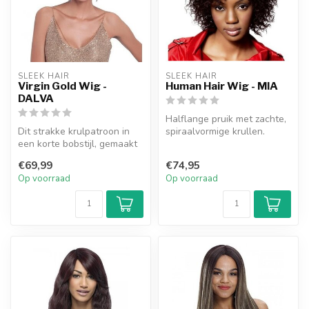
SLEEK HAIR
SLEEK HAIR
Virgin Gold Wig -
Human Hair Wig - MIA
DALVA
Halflange pruik met zachte,
Dit strakke krulpatroon in
spiraalvormige krullen.
een korte bobstijl, gemaakt
Lengte: 6 – 7,25″
van 100% puur haar, voor ...
Gewicht:...
€69,99
€74,95
Op voorraad
Op voorraad