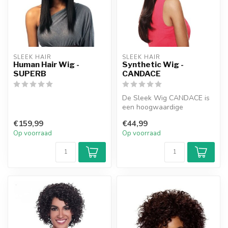
SLEEK HAIR
SLEEK HAIR
Human Hair Wig -
Synthetic Wig -
SUPERB
CANDACE
De Sleek Wig CANDACE is
een hoogwaardige
synthetische pruik die
€159,99
€44,99
moeiteloos elega...
Op voorraad
Op voorraad