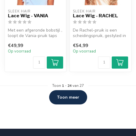
SLEEK HAIR
SLEEK HAIR
Lace Wig - VANIA
Lace Wig - RACHEL
Met een afgeronde bobstijl ,
De Rachel-pruik is een
loopt de Vania-pruik taps
scheidingspruik, gestyled in
toe om het gezicht te oml...
lange, trapsgewijze
€49,99
€54,99
krullen....
Op voorraad
Op voorraad
Toon
1
-
24
van 27
Toon meer