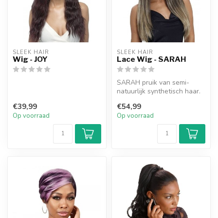
SLEEK HAIR
SLEEK HAIR
Wig - JOY
Lace Wig - SARAH
SARAH pruik van semi-
natuurlijk synthetisch haar.
Stijltang bestand tot 200
€39,99
€54,99
grad...
Op voorraad
Op voorraad