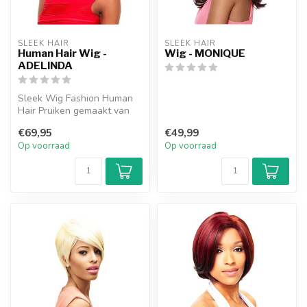
SLEEK HAIR
SLEEK HAIR
Human Hair Wig -
Wig - MONIQUE
ADELINDA
Sleek Wig Fashion Human
Hair Pruiken gemaakt van
100% echt haar zijn
€69,95
€49,99
ontworpen o...
Op voorraad
Op voorraad