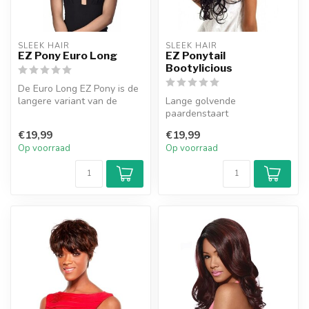
SLEEK HAIR
SLEEK HAIR
EZ Pony Euro Long
EZ Ponytail
Bootylicious
De Euro Long EZ Pony is de
langere variant van de
Lange golvende
populaire Euro Short en
paardenstaart
biedt ...
LENGTE: 25”
€19,99
€19,99
Gemaakt van 100% premie
Op voorraad
Op voorraad
synthetisch h...