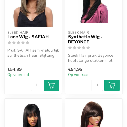
SLEEK HAIR
SLEEK HAIR
Lace Wig - SAFIAH
Synthetic Wig -
BEYONCE
Pruik SAFIAH semi-natuurlijk
synthetisch haar. Stijltang
Sleek Hair pruik Beyonce
bestendig tot 200 grade...
heeft lange stukken met
gesneden lagen waardoor
€54,99
€54,95
de prui...
Op voorraad
Op voorraad