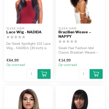
SLEEK HAIR
SLEEK HAIR
Lace Wig - NADIDA
Brazilian Weave –
NAPPY
De Sleek Spotlight 101 Lace
Wig - NADIDA (30 inch) is
Sleek Hair Fashion Idol
een luxe synthetische kant...
Classic Brazilian Weave –
Brasilia is een synthetische
€64,99
€14,99
w...
Op voorraad
Op voorraad