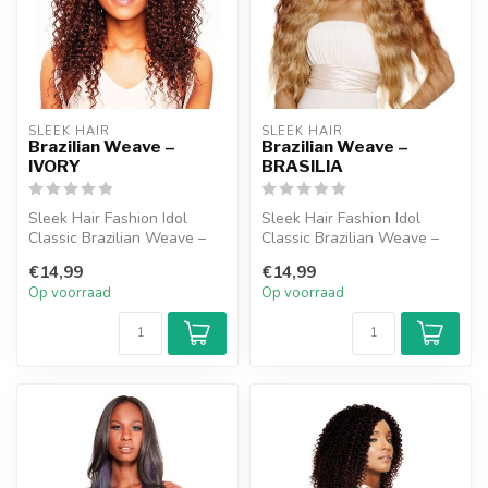
SLEEK HAIR
SLEEK HAIR
Brazilian Weave –
Brazilian Weave –
IVORY
BRASILIA
Sleek Hair Fashion Idol
Sleek Hair Fashion Idol
Classic Brazilian Weave –
Classic Brazilian Weave –
Brasilia is een synthetische
Brasilia is een synthetische
€14,99
€14,99
w...
w...
Op voorraad
Op voorraad