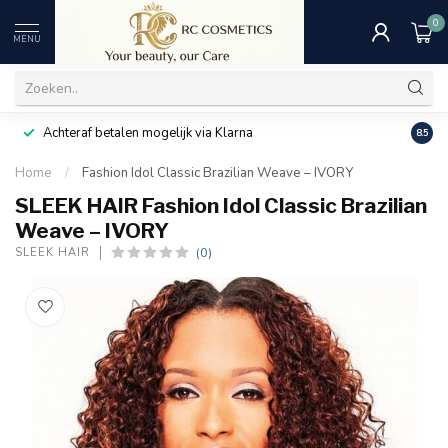
0
MENU
Achteraf betalen mogelijk via Klarna
Uitst
8.5
Home
/
Fashion Idol Classic Brazilian Weave – IVORY
SLEEK HAIR Fashion Idol Classic Brazilian
Weave – IVORY
(0)
SLEEK HAIR