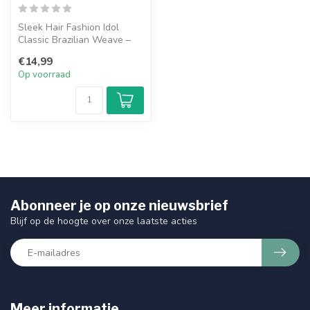
Sleek Hair Fashion Idol
Classic Brazilian Weave –
Brasilia is een synthetische
€14,99
w...
Op voorraad
Abonneer je op onze nieuwsbrief
Blijf op de hoogte over onze laatste acties
Meer informatie