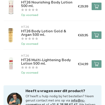
HT26 Nourishing Body Lotion
500 ml.
€29,99
Op voorraad
HT26
HT26 Body Lotion Gold &
Argan 500 ml.
€69,95
Op voorraad
HT26
HT26 Multi-Lightening Body
Lotion 500 ml.
€34,99
Op voorraad
Heeft u vragen over dit product?
Of heeft u hulp nodig bij het bestellen? Neem
gerust contact met ons op via
info@rc-
cosmetics.nl
of
+31 6 28 98 67 47
. We helpen