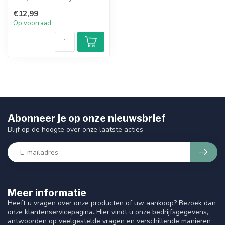
reinigingszeep die de huid
€12,99
rei...
Op voorraad
Abonneer je op onze nieuwsbrief
Blijf op de hoogte over onze laatste acties
Meer informatie
Heeft u vragen over onze producten of uw aankoop? Bezoek dan
onze klantenservicepagina. Hier vindt u onze bedrijfsgegevens,
antwoorden op veelgestelde vragen en verschillende manieren