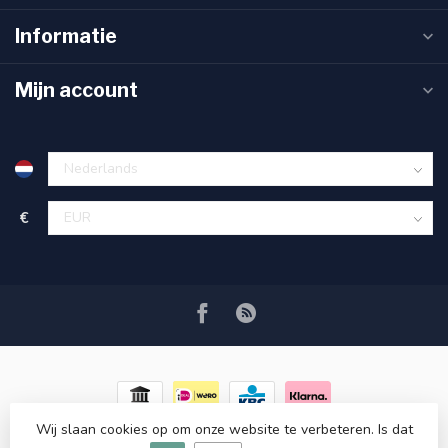
Informatie
Mijn account
€
Wij slaan cookies op om onze website te verbeteren. Is dat
© Copyright 2026 RC COSMETICS
- Powered by
Lightspeed
-