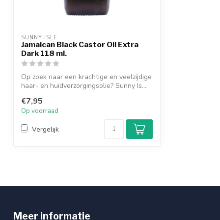
SUNNY ISLE
Jamaican Black Castor Oil Extra
Dark 118 ml.
Op zoek naar een krachtige en veelzijdige
haar- en huidverzorgingsolie? Sunny Is...
€7,95
Op voorraad
Vergelijk
Meer informatie