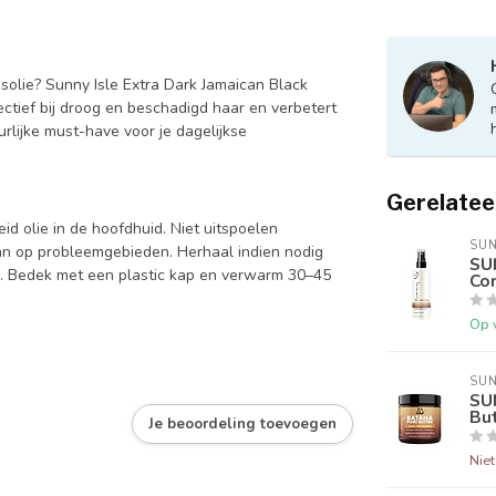
solie? Sunny Isle Extra Dark Jamaican Black
fectief bij droog en beschadigd haar en verbetert
lijke must-have voor je dagelijkse
Gerelatee
d olie in de hoofdhuid. Niet uitspoelen
SUN
an op probleemgebieden. Herhaal indien nodig
SU
. Bedek met een plastic kap en verwarm 30–45
Con
Op 
SUN
SU
But
Je beoordeling toevoegen
Nie