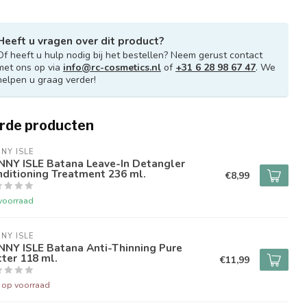
Heeft u vragen over dit product?
Of heeft u hulp nodig bij het bestellen? Neem gerust contact
met ons op via
info@rc-cosmetics.nl
of
+31 6 28 98 67 47
. We
helpen u graag verder!
rde producten
NY ISLE
NNY ISLE Batana Leave-In Detangler
ditioning Treatment 236 ml.
€8,99
voorraad
NY ISLE
NNY ISLE Batana Anti-Thinning Pure
ter 118 ml.
€11,99
t op voorraad