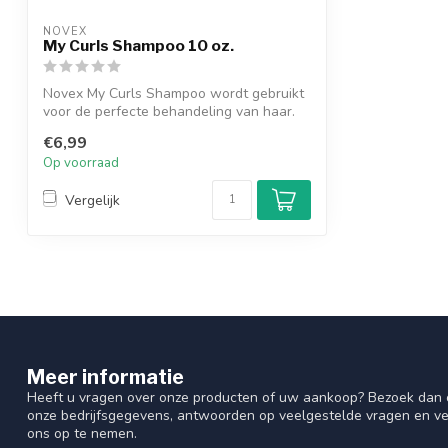
NOVEX
My Curls Shampoo 10 oz.
Novex My Curls Shampoo wordt gebruikt
voor de perfecte behandeling van haar.
Het...
€6,99
Op voorraad
Vergelijk
Meer informatie
Heeft u vragen over onze producten of uw aankoop? Bezoek dan o
onze bedrijfsgegevens, antwoorden op veelgestelde vragen en ve
ons op te nemen.