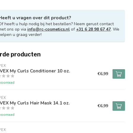
Heeft u vragen over dit product?
Of heeft u hulp nodig bij het bestellen? Neem gerust contact
met ons op via
info@rc-cosmetics.nl
of
+31 6 28 98 67 47
. We
helpen u graag verder!
rde producten
VEX
EX My Curls Conditioner 10 oz.
€6,99
voorraad
VEX
EX My Curls Hair Mask 14.1 oz.
€6,99
voorraad
VEX