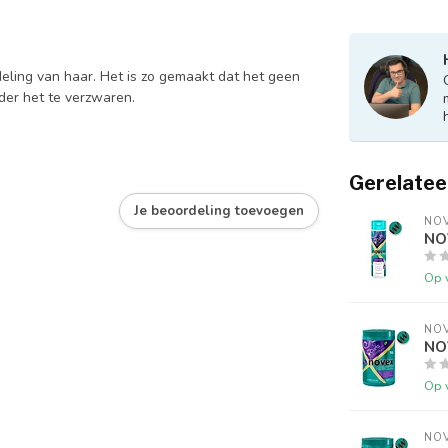
ling van haar. Het is zo gemaakt dat het geen
der het te verzwaren.
Gerelatee
Je beoordeling toevoegen
NO
NOV
Op 
NO
NOV
Op 
NO