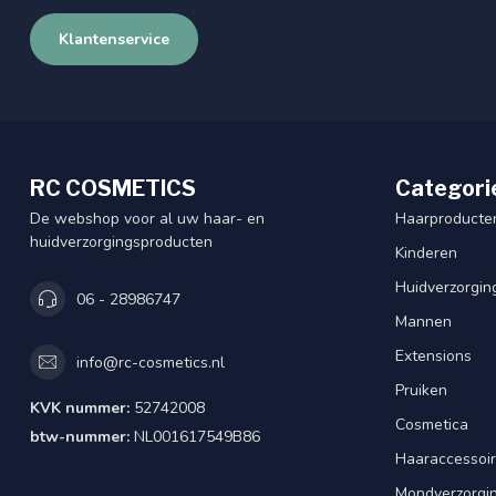
Klantenservice
RC COSMETICS
Categori
De webshop voor al uw haar- en
Haarproducte
huidverzorgingsproducten
Kinderen
Huidverzorgin
06 - 28986747
Mannen
Extensions
info@rc-cosmetics.nl
Pruiken
KVK nummer:
52742008
Cosmetica
btw-nummer:
NL001617549B86
Haaraccessoi
Mondverzorgi