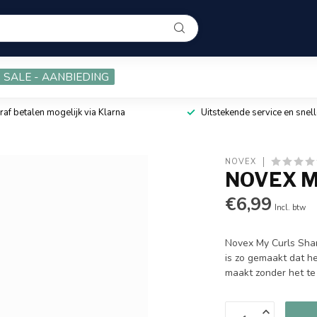
SALE - AANBIEDING
raf betalen mogelijk via Klarna
Uitstekende service en snell
NOVEX
NOVEX My
€6,99
Incl. btw
Novex My Curls Sham
is zo gemaakt dat h
maakt zonder het t