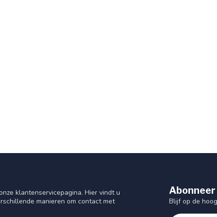
Abonneer 
nze klantenservicepagina. Hier vindt u
Blijf op de hoo
rschillende manieren om contact met