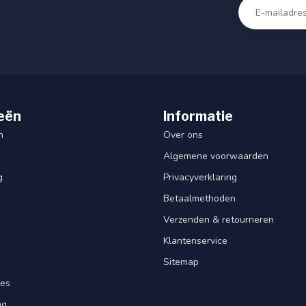
eën
Informatie
n
Over ons
Algemene voorwaarden
g
Privacyverklaring
Betaalmethoden
Verzenden & retourneren
Klantenservice
Sitemap
res
ng