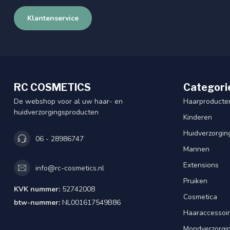
Klantenservice
RC COSMETICS
Categori
De webshop voor al uw haar- en
Haarproducte
huidverzorgingsproducten
Kinderen
Huidverzorgin
06 - 28986747
Mannen
Extensions
info@rc-cosmetics.nl
Pruiken
KVK nummer:
52742008
Cosmetica
btw-nummer:
NL001617549B86
Haaraccessoi
Mondverzorgi