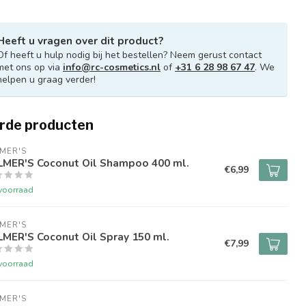
Heeft u vragen over dit product?
Of heeft u hulp nodig bij het bestellen? Neem gerust contact
met ons op via
info@rc-cosmetics.nl
of
+31 6 28 98 67 47
. We
helpen u graag verder!
rde producten
MER'S
LMER'S Coconut Oil Shampoo 400 ml.
€6,99
voorraad
MER'S
MER'S Coconut Oil Spray 150 ml.
€7,99
voorraad
MER'S