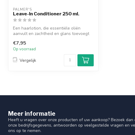
PALMER'S
Leave-In Conditioner 250 ml.
Een haarlotion, die essentiële oliën
aanvult en zachtheid en glans toevoegt
aan ...
€7,95
Op voorraad
Vergelijk
Meer informatie
Heeft u vragen over onze producten of uw aankoop? Bezoek dan o
onze bedrijfsgegevens, antwoorden op veelgestelde vragen en ve
ons op te nemen.