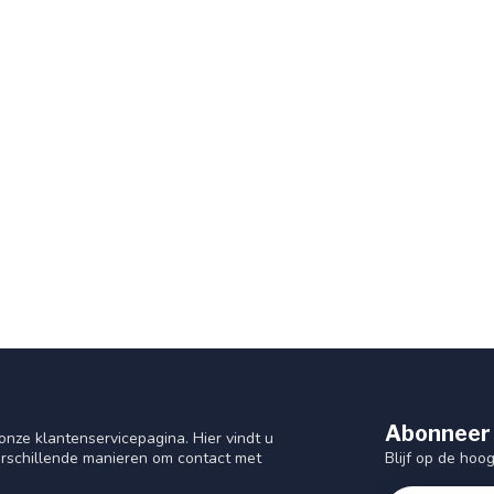
Abonneer 
nze klantenservicepagina. Hier vindt u
Blijf op de hoo
rschillende manieren om contact met