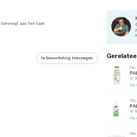
s toevoegt aan het haar.
Gerelatee
Je beoordeling toevoegen
PAL
PA
Op 
PAL
PAL
Op 
PAL